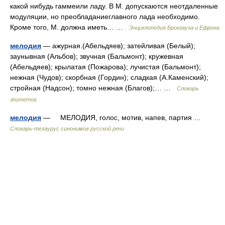
какой нибудь гаммеили ладу. В М. допускаются неотдаленные
модуляции, но преобладаниеглавного лада необходимо.
Кроме того, М. должна иметь… …
Энциклопедия Брокгауза и Ефрона
мелодия
— ажурная.(Абельдяев); затейливая (Белый);
заунывная (Альбов); звучная (Бальмонт); кружевная
(Абельдяев); крылатая (Пожарова); лучистая (Бальмонт);
нежная (Чудов); скорбная (Гордин); сладкая (А.Каменский);
стройная (Надсон); томно нежная (Благов);… …
Словарь
эпитетов
мелодия
— МЕЛОДИЯ, голос, мотив, напев, партия …
Словарь-тезаурус синонимов русской речи