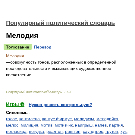
Популярный политический словарь
Мелодия
Толкование
Перевод
Мелодия
—совокупность тонов, расположенных в определенной
последовательности и вызывающих художественное
впечатление.
Популярный политический словарь
.
1923
.
Игры ⚽
Нужно решить контрольную?
Синонимы
:
голос
,
кантилена
,
кантус фирмус
,
мелодизм
,
мелодийка
,
мелос
,
милиция
,
мотив
,
мотивчик
,
наигрыш
,
напев
,
партия
,
погласица
,
погудка
,
реалтон
,
рингтон
,
саундтрек
,
трутон
,
хук
,